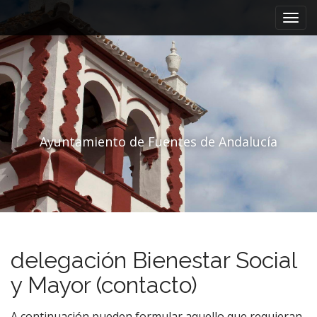
Menú principal
Saltar al contenido
Ayuntamiento de Fuentes de Andalucía
delegación Bienestar Social
y Mayor (contacto)
A continuación pueden formular aquello que requieran,