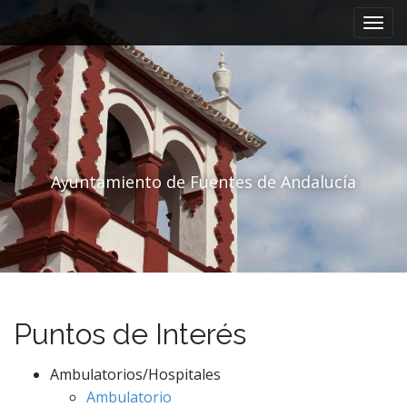
Menú principal
Saltar al contenido
Ayuntamiento de Fuentes de Andalucía
Puntos de Interés
Ambulatorios/Hospitales
Ambulatorio