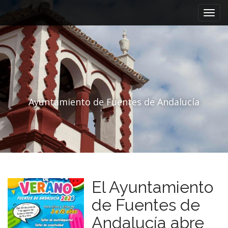
Menú principal
Saltar al contenido
Ayuntamiento de Fuentes de Andalucía
El Ayuntamiento
de Fuentes de
Andalucía abre