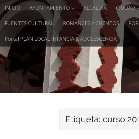
Menú principal
Saltar al contenido
INICIO
AYUNTAMIENTO
ALCALDIA
CIUDAD
FUENTES CULTURAL
ROMANCES Y CUENTOS
POR
Portal PLAN LOCAL INFANCIA & ADOLESCENCIA
Etiqueta:
curso 20