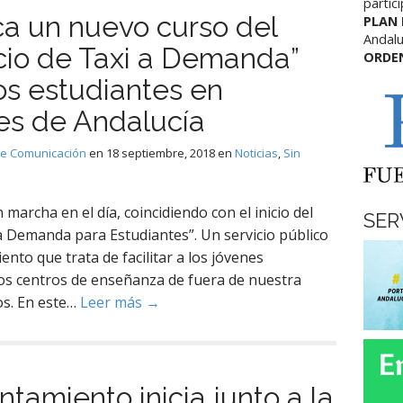
partic
ca un nuevo curso del
PLAN
Andalu
cio de Taxi a Demanda”
ORDE
os estudiantes en
es de Andalucía
de Comunicación
en
18 septiembre, 2018
en
Noticias
,
Sin
marcha en el día, coincidiendo con el inicio del
SER
i a Demanda para Estudiantes”. Un servicio público
to que trata de facilitar a los jóvenes
los centros de enseñanza de fuera de nuestra
os. En este…
Leer más →
ntamiento inicia junto a la