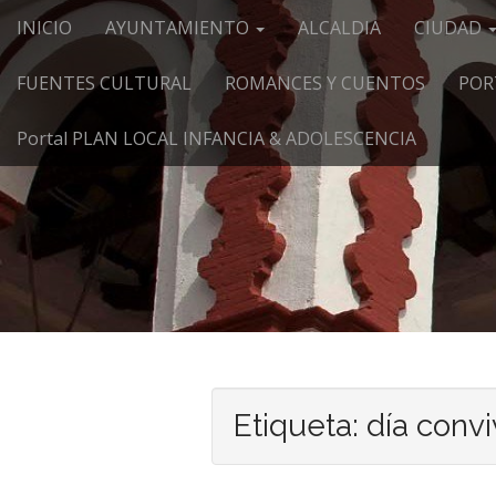
Menú principal
Saltar al contenido
INICIO
AYUNTAMIENTO
ALCALDIA
CIUDAD
FUENTES CULTURAL
ROMANCES Y CUENTOS
POR
Portal PLAN LOCAL INFANCIA & ADOLESCENCIA
Etiqueta:
día convi