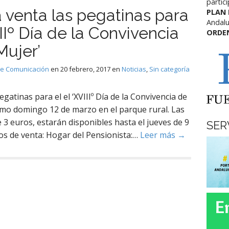
partic
a venta las pegatinas para
PLAN
Andalu
IIIº Día de la Convivencia
ORDE
Mujer’
de Comunicación
en
20 febrero, 2017
en
Noticias
,
Sin categoría
gatinas para el el ‘XVIIIº Día de la Convivencia de
ximo domingo 12 de marzo en el parque rural. Las
 3 euros, estarán disponibles hasta el jueves de 9
SER
os de venta: Hogar del Pensionista:…
Leer más →