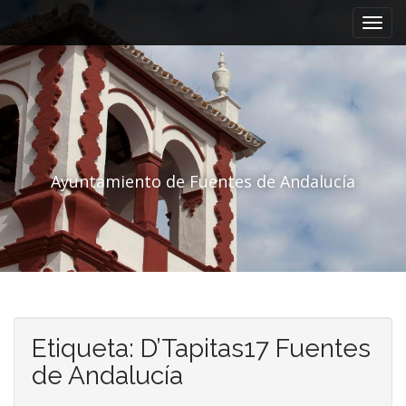
Menú principal
Saltar al contenido
Ayuntamiento de Fuentes de Andalucía
Etiqueta:
D’Tapitas17 Fuentes
de Andalucía