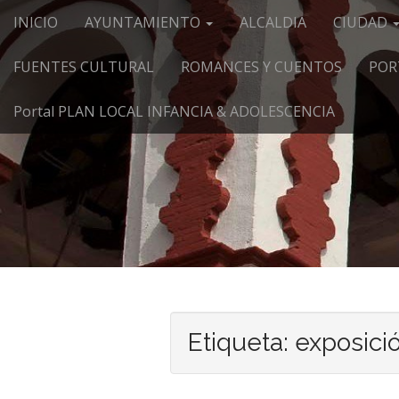
Menú principal
Saltar al contenido
INICIO
AYUNTAMIENTO
ALCALDIA
CIUDAD
FUENTES CULTURAL
ROMANCES Y CUENTOS
POR
Portal PLAN LOCAL INFANCIA & ADOLESCENCIA
Etiqueta:
exposició