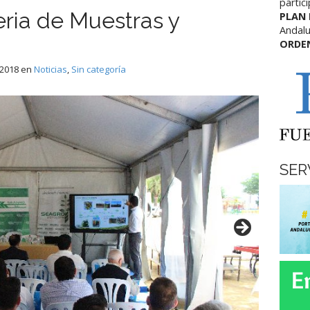
partic
Feria de Muestras y
PLAN
Andalu
ORDE
 2018
en
Noticias
,
Sin categoría
SER