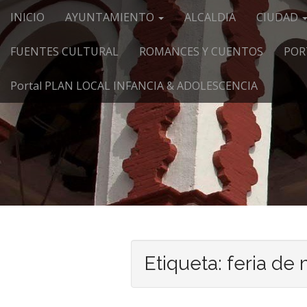
Menú principal
Saltar al contenido
INICIO
AYUNTAMIENTO
ALCALDIA
CIUDAD
FUENTES CULTURAL
ROMANCES Y CUENTOS
POR
Portal PLAN LOCAL INFANCIA & ADOLESCENCIA
Etiqueta:
feria de