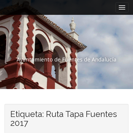
Menú principal
Saltar al contenido
Ayuntamiento de Fuentes de Andalucía
Etiqueta:
Ruta Tapa Fuentes
2017