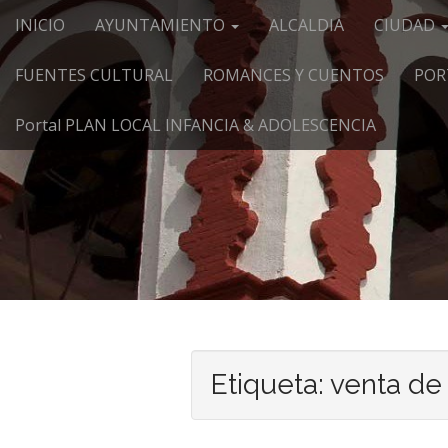
Menú principal
Saltar al contenido
INICIO
AYUNTAMIENTO
ALCALDIA
CIUDAD
FUENTES CULTURAL
ROMANCES Y CUENTOS
POR
Portal PLAN LOCAL INFANCIA & ADOLESCENCIA
Etiqueta:
venta de