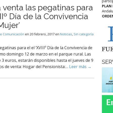
partic
a venta las pegatinas para
PLAN
Andalu
IIIº Día de la Convivencia
ORDE
Mujer’
de Comunicación
en
20 febrero, 2017
en
Noticias
,
Sin categoría
gatinas para el el ‘XVIIIº Día de la Convivencia de
ximo domingo 12 de marzo en el parque rural. Las
 3 euros, estarán disponibles hasta el jueves de 9
SER
os de venta: Hogar del Pensionista:…
Leer más →