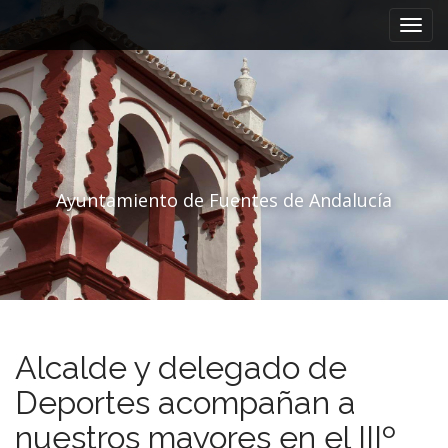
Menú principal
Saltar al contenido
Ayuntamiento de Fuentes de Andalucía
Alcalde y delegado de
Deportes acompañan a
nuestros mayores en el IIIº