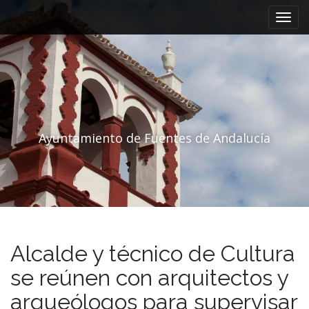
Menú principal
Saltar al contenido
Ayuntamiento de Fuentes de Andalucía
Alcalde y técnico de Cultura
se reúnen con arquitectos y
arqueólogos para supervisar