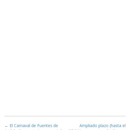
Navegación de entradas
← El Carnaval de Fuentes de
Ampliado plazo (hasta el