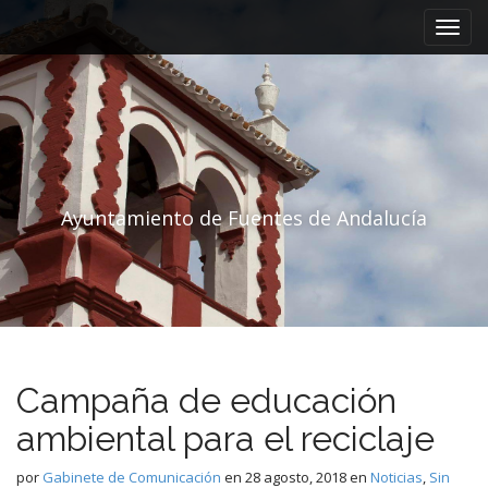
Menú principal
Saltar al contenido
Ayuntamiento de Fuentes de Andalucía
Campaña de educación
ambiental para el reciclaje
por
Gabinete de Comunicación
en
28 agosto, 2018
en
Noticias
,
Sin