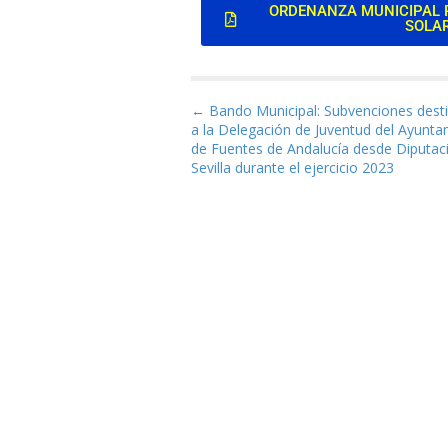
ORDENANZA MUNICIPAL R
SOLARE
Navegación de entrad
← Bando Municipal: Subvenciones dest
a la Delegación de Juventud del Ayunt
de Fuentes de Andalucía desde Diputac
Sevilla durante el ejercicio 2023