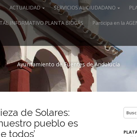
ACTUALIDAD
SERVICIOS AL CIUDADANO
PL
TAL INFORMATIVO PLANTA BIOGÁS
Participa en la A
Ayuntamiento de Fuentes de Andalucía
eza de Solares:
nuestro pueblo es
e todos’
PLAT