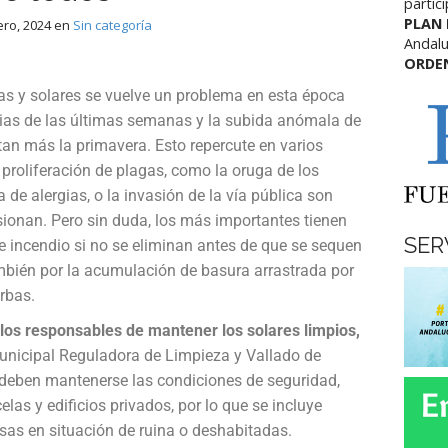
partic
PLAN
ero, 2024
en
Sin categoría
Andalu
ORDE
las y solares se vuelve un problema en esta época
uvias de las últimas semanas y la subida anómala de
an más la primavera. Esto repercute en varios
proliferación de plagas, como la oruga de los
 de alergias, o la invasión de la vía pública son
ionan. Pero sin duda, los más importantes tienen
SER
e incendio si no se eliminan antes de que se sequen
mbién por la acumulación de basura arrastrada por
erbas.
, los responsables de mantener los solares limpios,
unicipal Reguladora de Limpieza y Vallado de
e deben mantenerse las condiciones de seguridad,
las y edificios privados, por lo que se incluye
asas en situación de ruina o deshabitadas.