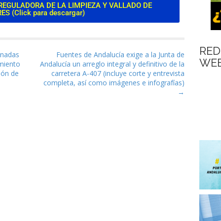
EGULADORA DE LA LIMPIEZA Y VALLADO DE
S (Click para descargar)
RED
as
inadas
Fuentes de Andalucía exige a la Junta de
WEB
amiento
Andalucía un arreglo integral y definitivo de la
ión de
carretera A-407 (incluye corte y entrevista
completa, así como imágenes e infografías)
→