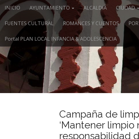
Menú principal
Saltar al contenido
INICIO
AYUNTAMIENTO
ALCALDIA
CIUDAD
FUENTES CULTURAL
ROMANCES Y CUENTOS
POR
Portal PLAN LOCAL INFANCIA & ADOLESCENCIA
Campaña de limpi
‘Mantener limpio 
responsabilidad d