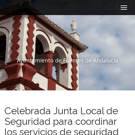
Menú principal
Saltar al contenido
Ayuntamiento de Fuentes de Andalucía
Celebrada Junta Local de
Seguridad para coordinar
los servicios de seguridad