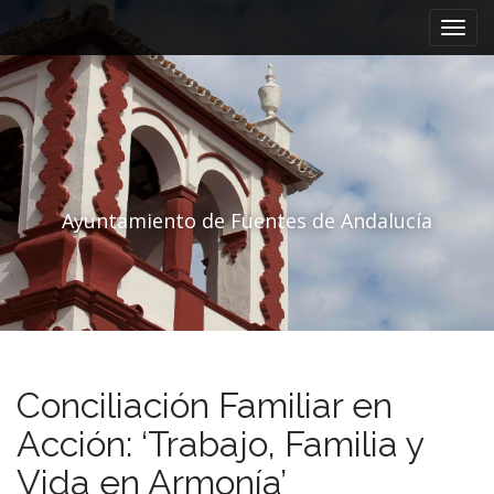
Menú principal
Saltar al contenido
Ayuntamiento de Fuentes de Andalucía
Conciliación Familiar en
Acción: ‘Trabajo, Familia y
Vida en Armonía’