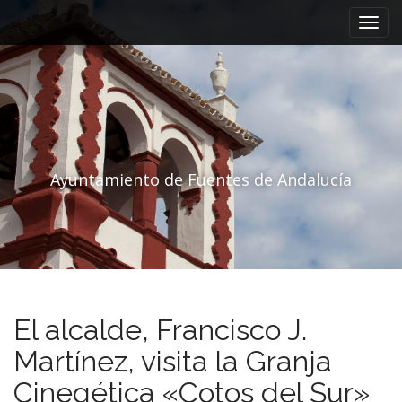
Menú principal
Saltar al contenido
Ayuntamiento de Fuentes de Andalucía
El alcalde, Francisco J.
Martínez, visita la Granja
Cinegética «Cotos del Sur»