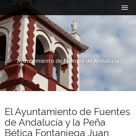
Menú principal
Saltar al contenido
Ayuntamiento de Fuentes de Andalucía
El Ayuntamiento de Fuentes
de Andalucía y la Peña
Bética Fontaniega Juan