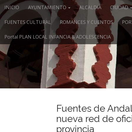
Menú principal
Saltar al contenido
INICIO
AYUNTAMIENTO
ALCALDIA
CIUDAD
FUENTES CULTURAL
ROMANCES Y CUENTOS
POR
Portal PLAN LOCAL INFANCIA & ADOLESCENCIA
Fuentes de Andal
nueva red de ofic
provincia