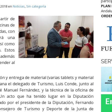
partic
PLAN
, 2018
en
Noticias
,
Sin categoría
Andalu
ORDE
artir de
cinas de
das, con
ará una
así como
s. Estos
 además
SER
ender al
ón y entrega de material (varias tablets y material
ana el delegado de Turismo, Luis Conde, junto al
é Manuel Fernández, y la técnica de la oficina de
Un acto que ha tenido lugar en la Diputación
tado por el presidente de la Diputación, Fernando
 consejero de Turismo y Deporte de la Junta de