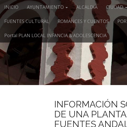
Menú principal
Saltar al contenido
INICIO
AYUNTAMIENTO
ALCALDIA
CIUDAD
FUENTES CULTURAL
ROMANCES Y CUENTOS
POR
Portal PLAN LOCAL INFANCIA & ADOLESCENCIA
INFORMACIÓN S
DE UNA PLANTA
FUENTES ANDAL