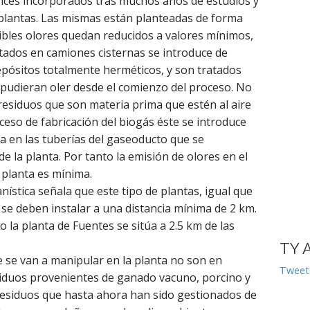
ances incorporados tras muchos años de estudios y
 plantas. Las mismas están planteadas de forma
ibles olores quedan reducidos a valores mínimos,
tados en camiones cisternas se introduce de
epósitos totalmente herméticos, y son tratados
e pudieran oler desde el comienzo del proceso. No
 residuos que son materia prima que estén al aire
ceso de fabricación del biogás éste se introduce
a en las tuberías del gaseoducto que se
 la planta. Por tanto la emisión de olores en el
 planta es mínima.
ística señala que este tipo de plantas, igual que
 se deben instalar a una distancia mínima de 2 km.
o la planta de Fuentes se sitúa a 2.5 km de las
TY 
 se van a manipular en la planta no son en
Tweet
siduos provenientes de ganado vacuno, porcino y
esiduos que hasta ahora han sido gestionados de