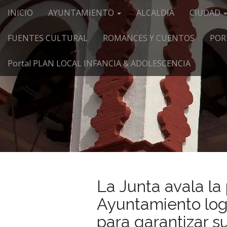
Menú principal
Saltar al contenido
INICIO
AYUNTAMIENTO
ALCALDIA
CIUDAD
FUENTES CULTURAL
ROMANCES Y CUENTOS
POR
Portal PLAN LOCAL INFANCIA & ADOLESCENCIA
La Junta avala la
Ayuntamiento log
para garantizar s