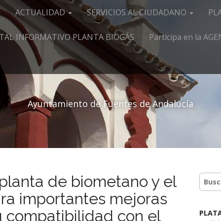
ACTUALIDAD
SERVICIOS AL CIUDADANO
PL
TAL INFORMATIVO PLANTA BIOGÁS
Participa en la A
Ayuntamiento de Fuentes de Andalucía
 planta de biometano y el
ra importantes mejoras
u compatibilidad con el
PLAT