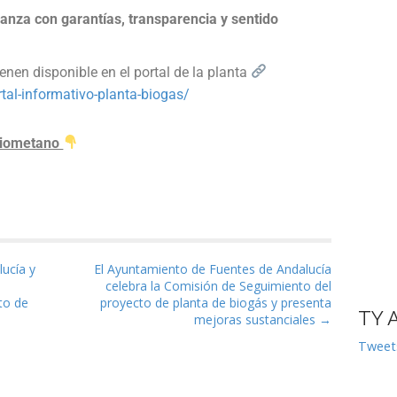
anza con garantías, transparencia y sentido
ienen disponible en el portal de la planta
tal-informativo-planta-biogas/
 biometano
as
ucía y
El Ayuntamiento de Fuentes de Andalucía
celebra la Comisión de Seguimiento del
to de
proyecto de planta de biogás y presenta
TY 
mejoras sustanciales →
Tweet