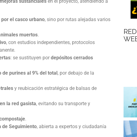
 mejoras sustanciales
en el proyecto, atendiendo a
por el casco urbano
, sino por rutas alejadas varios
RED
 animales muertos
.
WEB
ivo
, con estudios independientes, protocolos
anente.
ertas
: se sustituyen por
depósitos cerrados
 de purines al 9% del total
, por debajo de la
trales
y reubicación estratégica de balsas de
en la red gasista
, evitando su transporte y
 compostaje
.
n de Seguimiento
, abierta a expertos y ciudadanía