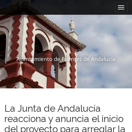
Menú principal
Saltar al contenido
Ayuntamiento de Fuentes de Andalucía
La Junta de Andalucía
reacciona y anuncia el inicio
del proyecto para arreglar la