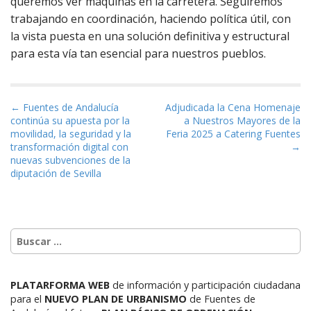
queremos ver máquinas en la carretera. Seguiremos
trabajando en coordinación, haciendo política útil, con
la vista puesta en una solución definitiva y estructural
para esta vía tan esencial para nuestros pueblos.
Navegación de entradas
← Fuentes de Andalucía
Adjudicada la Cena Homenaje
continúa su apuesta por la
a Nuestros Mayores de la
movilidad, la seguridad y la
Feria 2025 a Catering Fuentes
transformación digital con
→
nuevas subvenciones de la
diputación de Sevilla
PLATARFORMA WEB
de información y participación ciudadana
para el
NUEVO PLAN DE URBANISMO
de Fuentes de