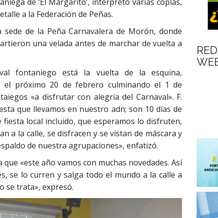
aniega de ‘El Margarito’, interpretó varias coplas,
talle a la Federación de Peñas.
n la sede de la Peña Carnavalera de Morón, donde
partieron una velada antes de marchar de vuelta a
RED
WEB
al fontaniego está la vuelta de la esquina,
 el próximo 20 de febrero culminando el 1 de
taiegos «a disfrutar con alegría del Carnaval». F.
sesta que llevamos en nuestro adn; son 10 días de
 fiesta local incluido, que esperamos lo disfruten,
an a la calle, se disfracen y se vistan de máscara y
respaldo de nuestra agrupaciones», enfatizó.
esa que «este año vamos con muchas novedades. Así
s, se lo curren y salga todo el mundo a la calle a
so se trata», expresó.