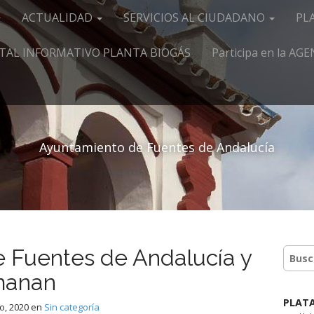
ACTUALIDAD
SERVICIOS AL CIUDADANO
PL
TAL INFORMATIVO PLANTA BIOGÁS
Participa en la A
Ayuntamiento de Fuentes de Andalucía
e Fuentes de Andalucía y
manan
PLAT
o, 2020
en
Sin categoría