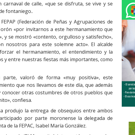
carnaval de calle, «que se disfruta, se vive y se
de fontaniego..
la FEPAP (Federación de Peñas y Agrupaciones de
Morón «por invitarnos a este hermanamiento que
, y se mostró «contento, orgulloso y satisfecho»,
 nosotros para este solemne acto». El alcalde
forzar el hermanamiento, el entendimiento y la
ios y entre nuestras fiestas más importantes, como
 parte, valoró de forma «muy positiva», este
miento que nos llevamos de este día, que además
y conocer otras costumbres de otros pueblos que
ito», confiesa.
ha produjo la entrega de obsequios entre ambos
articipado por parte moronense la delegada de
enta de la FEPAC, Isabel María González.