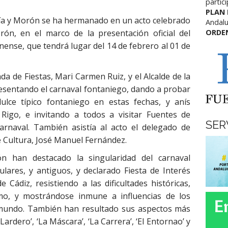
partic
PLAN
cía y Morón se ha hermanado en un acto celebrado
Andalu
ón, en el marco de la presentación oficial del
ORDE
ense, que tendrá lugar del 14 de febrero al 01 de
da de Fiestas, Mari Carmen Ruiz, y el Alcalde de la
presentando el carnaval fontaniego, dando a probar
dulce típico fontaniego en estas fechas, y anís
Rigo, e invitando a todos a visitar Fuentes de
SER
rnaval. También asistía al acto el delegado de
de Cultura, José Manuel Fernández.
n han destacado la singularidad del carnaval
lares, y antiguos, y declarado Fiesta de Interés
 Cádiz, resistiendo a las dificultades históricas,
smo, y mostrándose inmune a influencias de los
 mundo. También han resultado sus aspectos más
Lardero’, ‘La Máscara’, ‘La Carrera’, ‘El Entornao’ y