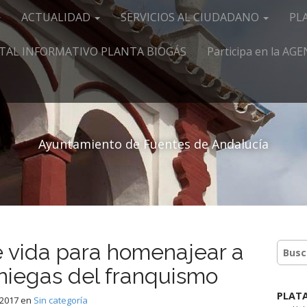
ACTUALIDAD
SERVICIOS AL CIUDADANO
PL
TAL INFORMATIVO PLANTA BIOGÁS
Participa en la A
Ayuntamiento de Fuentes de Andalucía
e vida para homenajear a
aniegas del franquismo
PLAT
 2017
en
Sin categoría