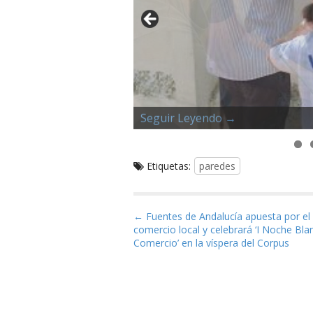
Seguir Leyendo →
Seguir Leyendo →
Seguir Leyendo →
Seguir Leyendo →
Seguir Leyendo →
Seguir Leyendo →
Seguir Leyendo →
Seguir Leyendo →
Etiquetas:
paredes
Navegación de entrad
← Fuentes de Andalucía apuesta por el
comercio local y celebrará ‘I Noche Bla
Comercio’ en la víspera del Corpus