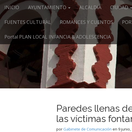
Menú principal
Saltar al contenido
INICIO
AYUNTAMIENTO
ALCALDIA
CIUDAD
FUENTES CULTURAL
ROMANCES Y CUENTOS
POR
Portal PLAN LOCAL INFANCIA & ADOLESCENCIA
Paredes llenas d
las víctimas font
por
Gabinete de Comunicación
en
9 junio,