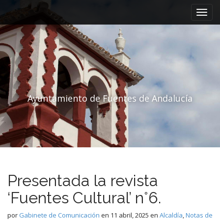
Menú principal
Saltar al contenido
Ayuntamiento de Fuentes de Andalucía
Presentada la revista
‘Fuentes Cultural’ n°6.
por
Gabinete de Comunicación
en
11 abril, 2025
en
Alcaldía
,
Notas de