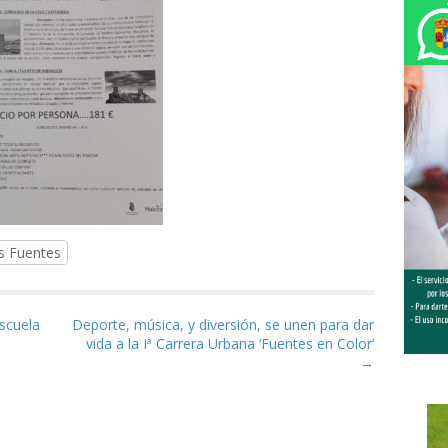
es Fuentes
as
Escuela
Deporte, música, y diversión, se unen para dar
vida a la Iª Carrera Urbana ‘Fuentes en Color’
→