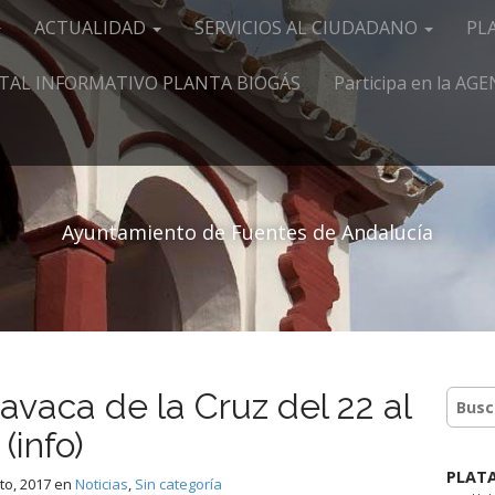
ACTUALIDAD
SERVICIOS AL CIUDADANO
PL
TAL INFORMATIVO PLANTA BIOGÁS
Participa en la A
Ayuntamiento de Fuentes de Andalucía
ravaca de la Cruz del 22 al
(info)
PLAT
to, 2017
en
Noticias
,
Sin categoría