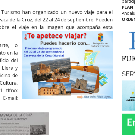
partic
PLAN
y Turismo han organizado un nuevo viaje para el
Andalu
ca de la Cruz, del 22 al 24 de septiembre. Pueden
ORDE
sobre el viaje en la imagen que acompaña esta
arte, o
nto en la
icio del
 Llera y
SER
icina de
Cultura,
; tlfno:
ail: