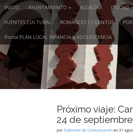
Menú principal
Saltar al contenido
INICIO
AYUNTAMIENTO
ALCALDIA
CIUDAD
FUENTES CULTURAL
ROMANCES Y CUENTOS
POR
Portal PLAN LOCAL INFANCIA & ADOLESCENCIA
Próximo viaje: Ca
24 de septiembre 
por
Gabinete de Comunicación
en
31 agos