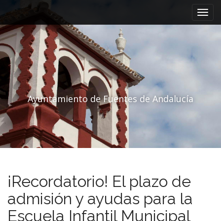
Menú principal
Saltar al contenido
Ayuntamiento de Fuentes de Andalucía
¡Recordatorio! El plazo de
admisión y ayudas para la
Escuela Infantil Municipal