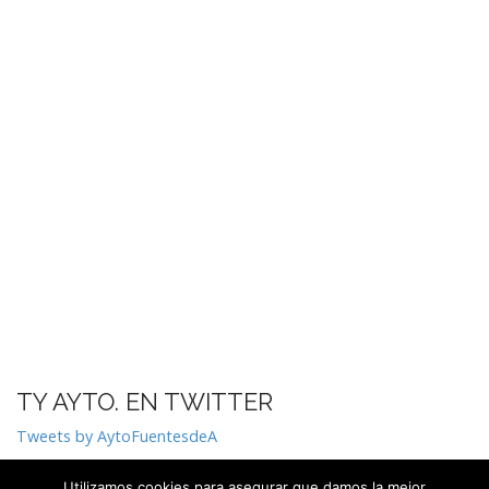
TY AYTO. EN TWITTER
Tweets by AytoFuentesdeA
Utilizamos cookies para asegurar que damos la mejor