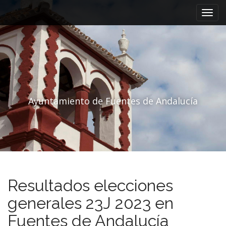
Menú principal
Saltar al contenido
Ayuntamiento de Fuentes de Andalucía
Resultados elecciones
generales 23J 2023 en
Fuentes de Andalucía