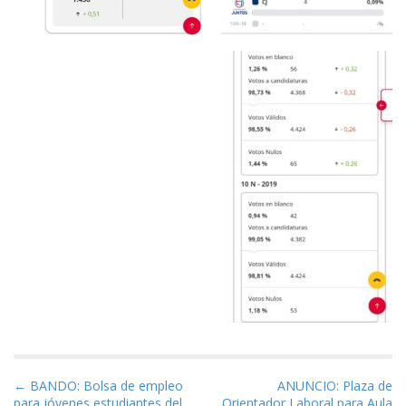
Navegación de entradas
← BANDO: Bolsa de empleo
ANUNCIO: Plaza de
para jóvenes estudiantes del
Orientador Laboral para Aula