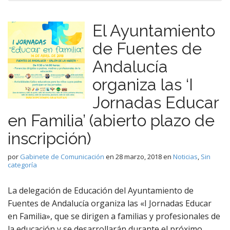
El Ayuntamiento
de Fuentes de
Andalucía
organiza las ‘I
Jornadas Educar
en Familia’ (abierto plazo de
inscripción)
por
Gabinete de Comunicación
en
28 marzo, 2018
en
Noticias
,
Sin
categoría
La delegación de Educación del Ayuntamiento de
Fuentes de Andalucía organiza las «I Jornadas Educar
en Familia», que se dirigen a familias y profesionales de
la educación y se desarrollarán durante el próximo