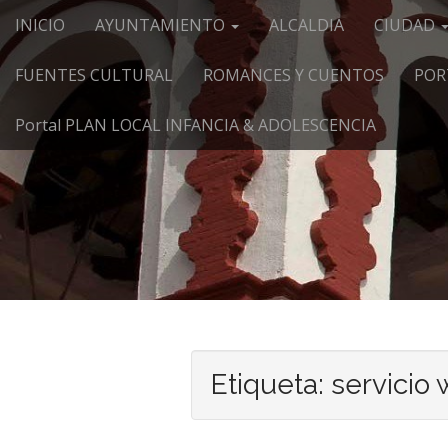
Menú principal
Saltar al contenido
INICIO
AYUNTAMIENTO
ALCALDIA
CIUDAD
FUENTES CULTURAL
ROMANCES Y CUENTOS
POR
Portal PLAN LOCAL INFANCIA & ADOLESCENCIA
Etiqueta:
servicio