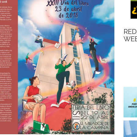
RED
WEB