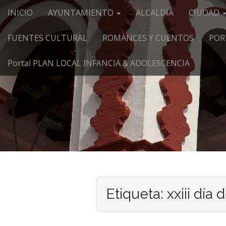
Menú principal
Saltar al contenido
INICIO
AYUNTAMIENTO
ALCALDIA
CIUDAD
FUENTES CULTURAL
ROMANCES Y CUENTOS
POR
Portal PLAN LOCAL INFANCIA & ADOLESCENCIA
Etiqueta:
xxiii día d