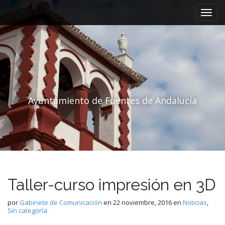
Menú principal
Saltar al contenido
Ayuntamiento de Fuentes de Andalucía
Taller-curso impresión en 3D
por
Gabinete de Comunicación
en
22 noviembre, 2016
en
Noticias
,
Sin categoría