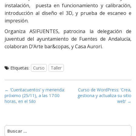
instalación, puesta en funcionamiento y calibración,
introducción al diseño el 3D, y prueba de escaneo e
impresión.
Organiza ASIFUENTES, patrocina la delegación de
juventud del ayuntamiento de Fuentes de Andalucía,
colaboran D’Arte bar&copas, y Casa Aurori.
Etiquetas:
Curso
Taller
Navegación de entradas
← ‘Cuentacuentos’ y merienda:
Curso de WordPress: ‘Crea,
próximo (25/11), a las 17:00
gestiona y actualiza su sitio
horas, en el Silo
web’ →