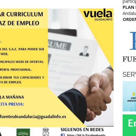
partic
PLAN
Andalu
ORDE
SER