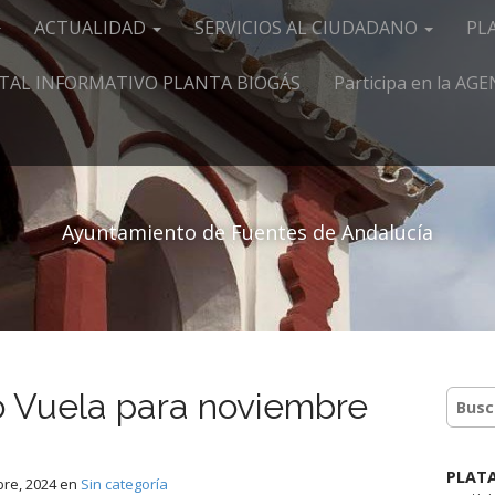
ACTUALIDAD
SERVICIOS AL CIUDADANO
PL
TAL INFORMATIVO PLANTA BIOGÁS
Participa en la A
Ayuntamiento de Fuentes de Andalucía
to Vuela para noviembre
PLAT
bre, 2024
en
Sin categoría