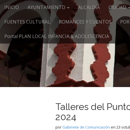
Menú principal
Saltar al contenido
INICIO
AYUNTAMIENTO
ALCALDIA
CIUDAD
FUENTES CULTURAL
ROMANCES Y CUENTOS
POR
Portal PLAN LOCAL INFANCIA & ADOLESCENCIA
Talleres del Pun
2024
por
Gabinete de Comunicación
en
23 octu