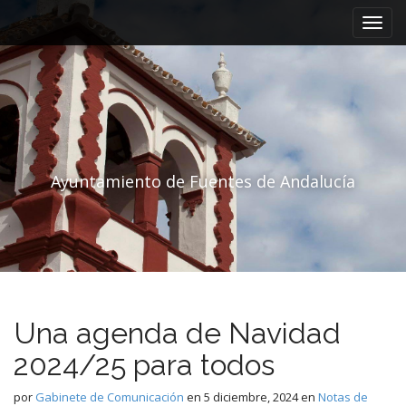
Menú principal
Saltar al contenido
Ayuntamiento de Fuentes de Andalucía
Una agenda de Navidad
2024/25 para todos
por
Gabinete de Comunicación
en
5 diciembre, 2024
en
Notas de