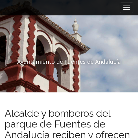
Menú principal
Saltar al contenido
Ayuntamiento de Fuentes de Andalucía
Alcalde y bomberos del
parque de Fuentes de
Andalucía reciben y ofrecen