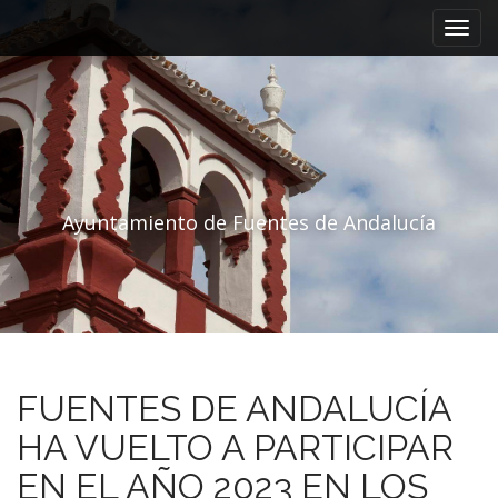
Menú principal
Saltar al contenido
Ayuntamiento de Fuentes de Andalucía
FUENTES DE ANDALUCÍA
HA VUELTO A PARTICIPAR
EN EL AÑO 2023 EN LOS