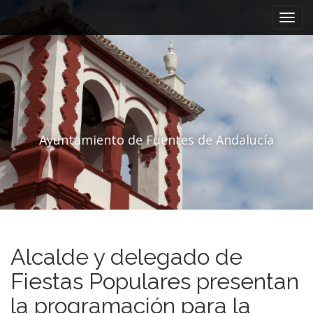
Menú principal
Saltar al contenido
Ayuntamiento de Fuentes de Andalucía
Alcalde y delegado de
Fiestas Populares presentan
la programación para la