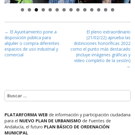
0
1
2
3
4
Navegación de entradas
← El Ayuntamiento pone a
El pleno extraordinario
disposición pública para
(21/02/22) aprueba las
alquiler o compra diferentes
distinciones honoríficas 2022
espacios de uso industrial y
como el punto más destacado
comercial
(incluye imágenes gráficas y
vídeo completo de la sesión)
→
PLATARFORMA WEB
de información y participación ciudadana
para el
NUEVO PLAN DE URBANISMO
de Fuentes de
Andalucía,
el futuro
PLAN BÁSICO DE ORDENACIÓN
MUNICIPAL