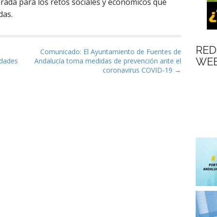
arada para los retos sociales y económicos que
das.
RED
as
Comunicado: El Ayuntamiento de Fuentes de
WEB
idades
Andalucía toma medidas de prevención ante el
coronavirus COVID-19 →