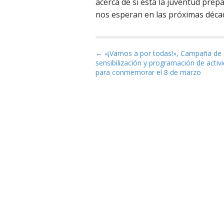
acerca de si está la juventud prep
nos esperan en las próximas déca
Navegación de entrad
← «¡Vamos a por todas!», Campaña de
sensibilización y programación de activ
para conmemorar el 8 de marzo