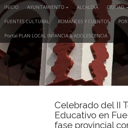
Menú principal
Saltar al contenido
INICIO
AYUNTAMIENTO
ALCALDIA
CIUDAD
FUENTES CULTURAL
ROMANCES Y CUENTOS
POR
Portal PLAN LOCAL INFANCIA & ADOLESCENCIA
Celebrado del II
Educativo en Fue
fase provincial co