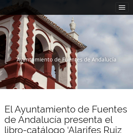
Menú principal
Saltar al contenido
Ayuntamiento de Fuentes de Andalucía
El Ayuntamiento de Fuentes
de Andalucía presenta el
libro-catálogo ‘Alarifes Ruiz