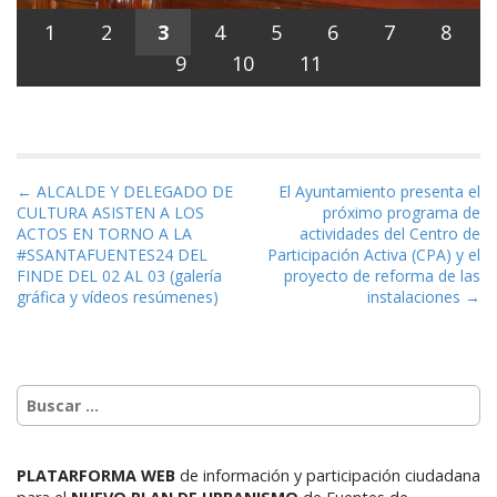
1
2
3
4
5
6
7
8
9
10
11
Navegación de entradas
← ALCALDE Y DELEGADO DE
El Ayuntamiento presenta el
CULTURA ASISTEN A LOS
próximo programa de
ACTOS EN TORNO A LA
actividades del Centro de
#SSANTAFUENTES24 DEL
Participación Activa (CPA) y el
FINDE DEL 02 AL 03 (galería
proyecto de reforma de las
gráfica y vídeos resúmenes)
instalaciones →
PLATARFORMA WEB
de información y participación ciudadana