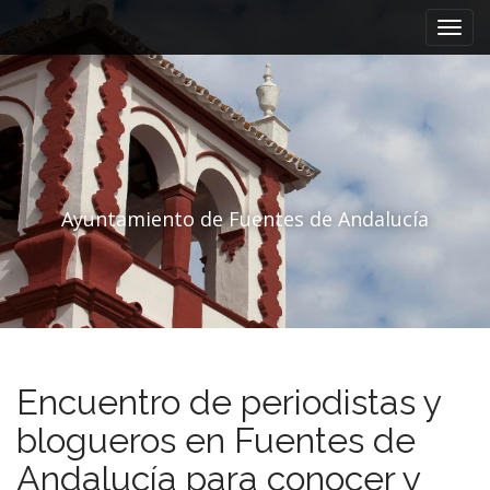
Menú principal
Saltar al contenido
Ayuntamiento de Fuentes de Andalucía
Encuentro de periodistas y
blogueros en Fuentes de
Andalucía para conocer y