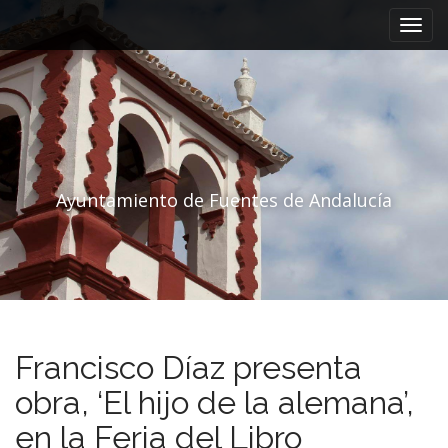
Menú principal
Saltar al contenido
Ayuntamiento de Fuentes de Andalucía
Francisco Díaz presenta
obra, ‘El hijo de la alemana’,
en la Feria del Libro