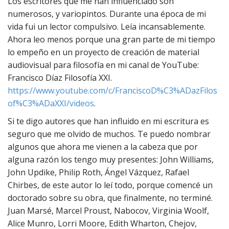
Los escritores que me han influenciado son
numerosos, y variopintos. Durante una época de mi
vida fui un lector compulsivo. Leía incansablemente.
Ahora leo menos porque una gran parte de mi tiempo
lo empeño en un proyecto de creación de material
audiovisual para filosofía en mi canal de YouTube:
Francisco Díaz Filosofía XXI.
https://www.youtube.com/c/FranciscoD%C3%ADazFilos
of%C3%ADaXXI/videos
.
Si te digo autores que han influido en mi escritura es
seguro que me olvido de muchos. Te puedo nombrar
algunos que ahora me vienen a la cabeza que por
alguna razón los tengo muy presentes: John Williams,
John Updike, Philip Roth, Ángel Vázquez, Rafael
Chirbes, de este autor lo leí todo, porque comencé un
doctorado sobre su obra, que finalmente, no terminé.
Juan Marsé, Marcel Proust, Nabocov, Virginia Woolf,
Alice Munro, Lorri Moore, Edith Wharton, Chejov,