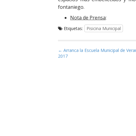
fontaniego.
Nota de Prensa
:
Etiquetas:
Pisicina Municipal
Navegación de entrad
← Arranca la Escuela Municipal de Ver
2017