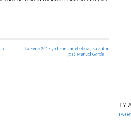
as
ano
La Feria 2017 ya tiene cartel oficial, su autor:
José Manuel García →
TY 
Tweet