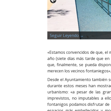
Seguir Leyendo →
Seguir Leyendo →
Seguir Leyendo →
Seguir Leyendo →
«Estamos convencidos de que, el mo
año (siete días más tarde que en 
que, finalmente, se pueda dispon
merecen los vecinos fontaniegos», 
Desde el Ayuntamiento también se
durante estos meses han mostrad
urbanismo: «a pesar de las gran
imprevistos, no imputables a ell
fontanigos podamos disfrutar de 
espacios más embellecidos y mo