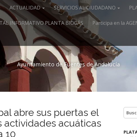
ACTUALIDAD
SERVICIOS AL CIUDADANO
PL
TAL INFORMATIVO PLANTA BIOGÁS
Participa en la A
Ayuntamiento de Fuentes de Andalucía
pal abre sus puertas el
as actividades acuáticas
a 10
PLAT