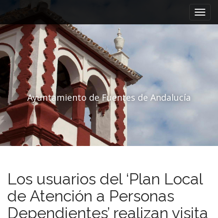
Menú principal
Saltar al contenido
Ayuntamiento de Fuentes de Andalucía
Los usuarios del ‘Plan Local
de Atención a Personas
Dependientes’ realizan visita