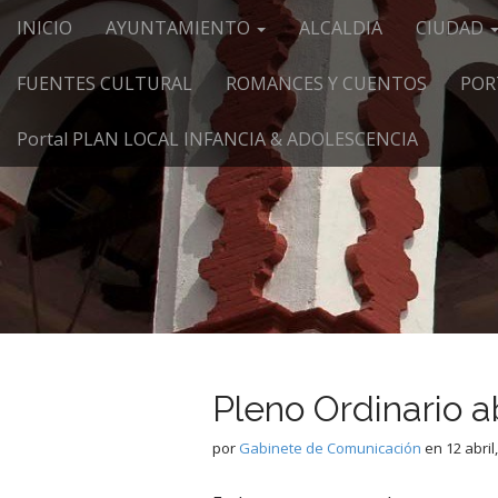
Menú principal
Saltar al contenido
INICIO
AYUNTAMIENTO
ALCALDIA
CIUDAD
FUENTES CULTURAL
ROMANCES Y CUENTOS
POR
Portal PLAN LOCAL INFANCIA & ADOLESCENCIA
Pleno Ordinario a
por
Gabinete de Comunicación
en
12 abril