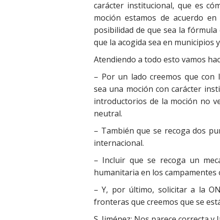
carácter institucional, que es c
moción estamos de acuerdo en l
posibilidad de que sea la fórmul
que la acogida sea en municipios y
Atendiendo a todo esto vamos hac
– Por un lado creemos que con la
sea una moción con carácter insti
introductorios de la moción no v
neutral.
– También que se recoga dos punt
internacional.
– Incluir que se recoga un mec
humanitaria en los campamentes c
– Y, por último, solicitar a la
fronteras que creemos que se est
S. Jiménez
: Nos parece correcta y 