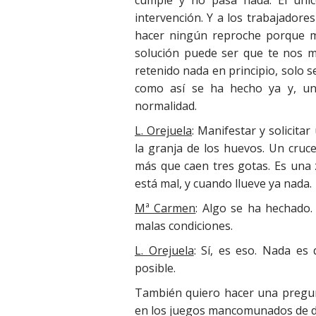
cumple y no pasa nada. El úni
intervención. Y a los trabajadore
hacer ningún reproche porque má
solución puede ser que te nos m
retenido nada en principio, solo
como así se ha hecho ya y, un
normalidad.
L. Orejuela
: Manifestar y solicita
la granja de los huevos. Un cruc
más que caen tres gotas. Es una
está mal, y cuando llueve ya nada.
Mª Carmen
: Algo se ha hechado
malas condiciones.
L. Orejuela
: Sí, es eso. Nada es
posible.
También quiero hacer una pregunt
en los juegos mancomunados de 