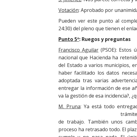
Votación
: Aprobado por unanimid
Pueden ver este punto al complet
24:30) del pleno que tienen el enlac
Punto 5º
: Ruegos y preguntas
Francisco Aguilar
(PSOE): Estos ú
nacional que Hacienda ha retenid
del Estado a varios municipios, e
haber facilitado los datos neces
adoptada tras varias advertenc
entregar la información de ese añ
va la gestión de esa incidencia?, 
M. Pruna
: Ya está todo entrega
trámit
de trabajo. También unos camb
proceso ha retrasado todo. El pla