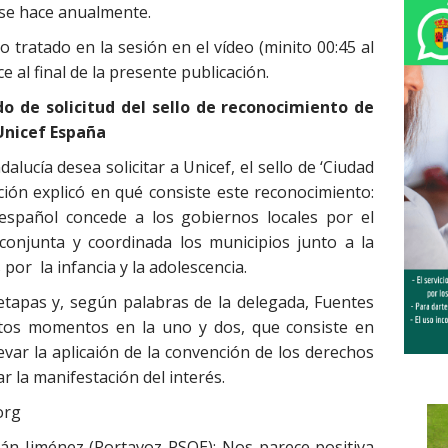
 se hace anualmente.
 tratado en la sesión en el vídeo (minito 00:45 al
e al final de la presente publicación.
rdo de solicitud del sello de reconocimiento de
 Unicef España
lucía desea solicitar a Unicef, el sello de ‘Ciudad
ación explicó en qué consiste este reconocimiento:
 español concede a los gobiernos locales por el
conjunta y coordinada los municipios junto a la
por la infancia y la adolescencia.
 etapas y, según palabras de la delegada, Fuentes
stos momentos en la uno y dos, que consiste en
levar la aplicaión de la convención de los derechos
ar la manifestación del interés.
org
ián Jiménez (Portavoz PSOE)
: Nos parece positiva