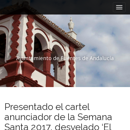
Menú principal
Saltar al contenido
Ayuntamiento de Fuentes de Andalucía
Presentado el cartel
anunciador de la Semana
Santa 2017, desvelado ‘El