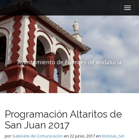
Menú principal
Saltar al contenido
Ayuntamiento de Fuentes de Andalucía
Programación Altaritos de
San Juan 2017
por
Gabinete de Comunicación
en
22 junio, 2017
en
Noticias
,
Sin