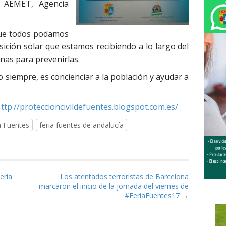
r AEMET, Agencia
ue todos podamos
ición solar que estamos recibiendo a lo largo del
nas para prevenirlas.
o siempre, es concienciar a la población y ayudar a
:
ttp://proteccioncivildefuentes.blogspot.com.es/
a Fuentes
feria fuentes de andalucía
as
eria
Los atentados terroristas de Barcelona
marcaron el inicio de la jornada del viernes de
#FeriaFuentes17 →