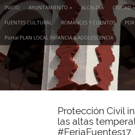
Menú principal
Saltar al contenido
INICIO
AYUNTAMIENTO
ALCALDIA
CIUDAD
FUENTES CULTURAL
ROMANCES Y CUENTOS
POR
Portal PLAN LOCAL INFANCIA & ADOLESCENCIA
Protección Civil i
las altas tempera
#FeriaFuentes17