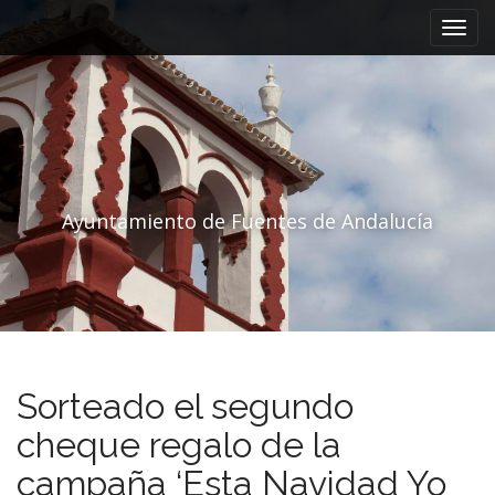
Menú principal
Saltar al contenido
Ayuntamiento de Fuentes de Andalucía
Sorteado el segundo
cheque regalo de la
campaña ‘Esta Navidad Yo